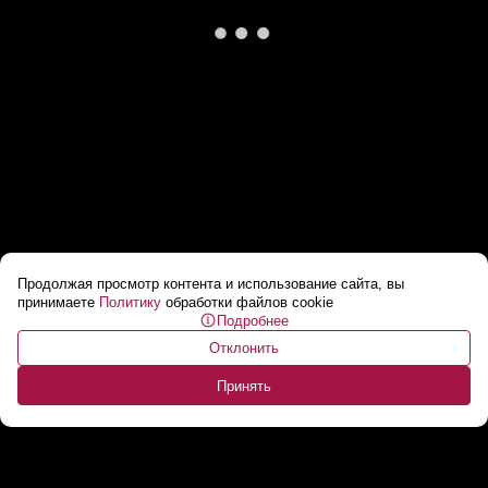
Продолжая просмотр контента и использование сайта, вы
Впервые за 10 000 лет. В Эфиопии
принимаете
Политику
обработки файлов cookie
Подробнее
извергается вулкан Хайли-Губби
...
Отклонить
Принять