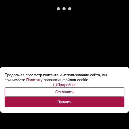
Продолжая просмотр контента и использование сайта, вы
«Введет РЕЖИМ ЧП!» // Трамп узурпирует
принимаете
Политику
обработки файлов cookie
Подробнее
власть в США с помощью войны в Иране?
Отклонить
...
Принять