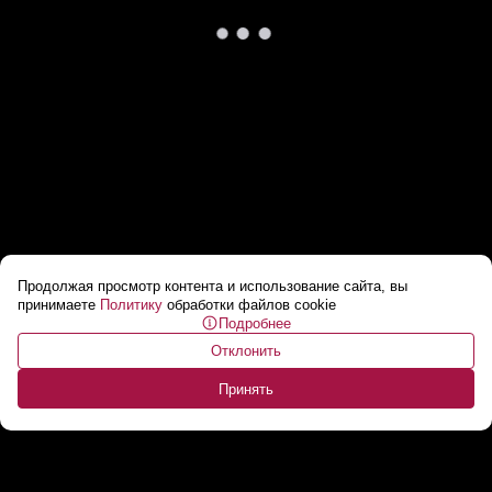
Продолжая просмотр контента и использование сайта, вы
«Я бы не надеялся на мирные сценарии!» //
принимаете
Политику
обработки файлов cookie
Подробнее
Василец про курс западной цивилизации
...
Отклонить
Принять