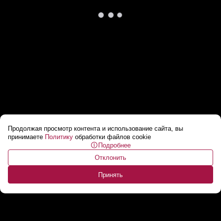
Продолжая просмотр контента и использование сайта, вы
«Я с удовольствием слушал!» // Путин под
принимаете
Политику
обработки файлов cookie
Подробнее
впечатлением от выступления Лукашенко
Отклонить
на ВНС!
...
Принять