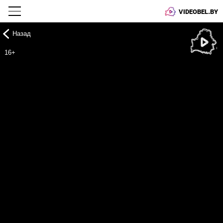
VIDEOBEL.BY
Назад
Онлайн ТВ
16+