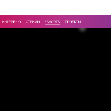
про
дисципли
ИНТЕРВЬЮ
СТРИМЫ
#Shorts
ПРОЕКТЫ
Назад
16+