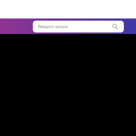
ну
...
Введите запрос