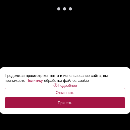
Продолжая просмотр контента и использование сайта, вы
За что Лукашенко похвалил производителей
принимаете
Политику
обработки файлов cookie
Подробнее
сеялок?
...
Отклонить
Принять