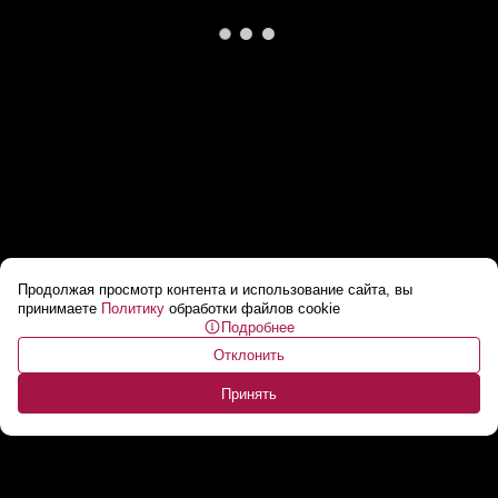
Продолжая просмотр контента и использование сайта, вы
Захарова: Ереван собирается сидеть на
принимаете
Политику
обработки файлов cookie
Подробнее
двух стульях! // За что НЕ БУДЕТ платить
Отклонить
Россия?
...
Принять