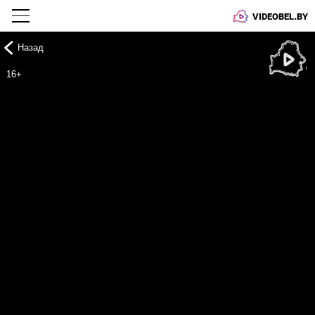
VIDEOBEL.BY
Назад
Онлайн ТВ
16+