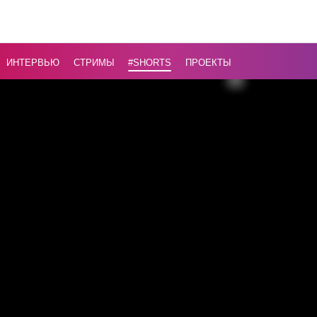
Раде пла
победы
Украины 
ИНТЕРВЬЮ
СТРИМЫ
#Shorts
ПРОЕКТЫ
пяти
пунктов
...
Назад
16+