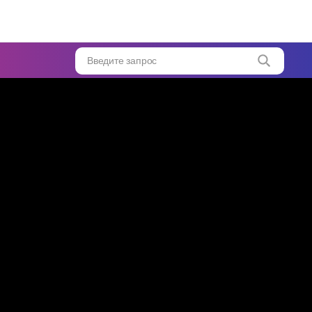
н
из
Введите запрос